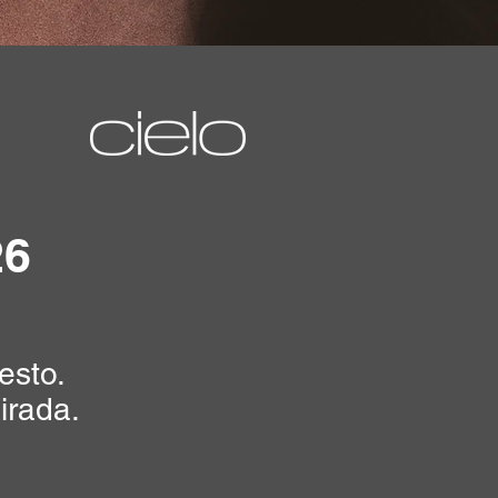
26
esto.
irada.