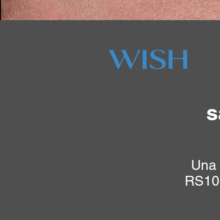
s
Una 
RS10 